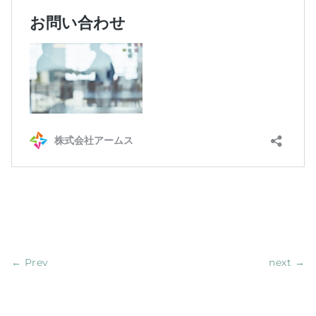
←
Prev
next
→